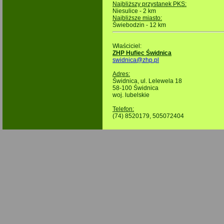
Najbliższy przystanek PKS:
Niesulice - 2 km
Najbliższe miasto:
Świebodzin - 12 km
Właściciel:
ZHP Hufiec Świdnica
swidnica@zhp.pl
Adres:
Świdnica, ul. Lelewela 18
58-100 Świdnica
woj. lubelskie
Telefon:
(74) 8520179
, 505072404