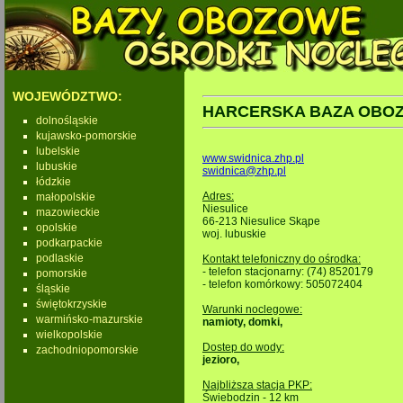
WOJEWÓDZTWO:
HARCERSKA BAZA OBOZ
dolnośląskie
kujawsko-pomorskie
lubelskie
www.swidnica.zhp.pl
lubuskie
swidnica@zhp.pl
łódzkie
Adres:
małopolskie
Niesulice
mazowieckie
66-213 Niesulice Skąpe
opolskie
woj. lubuskie
podkarpackie
podlaskie
Kontakt telefoniczny do ośrodka:
- telefon stacjonarny: (74) 8520179
pomorskie
- telefon komórkowy: 505072404
śląskie
świętokrzyskie
Warunki noclegowe:
warmińsko-mazurskie
namioty,
domki,
wielkopolskie
Dostep do wody:
zachodniopomorskie
jezioro,
Najbliższa stacja PKP:
Świebodzin - 12 km